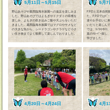
5月11日～5月15日
5月7
野山あそびや葛西臨海水族園への遠足を楽しみま
F.P.Dと北本
した。野山あそびではよもぎやドクダミの収穫を
た。F.P.Dでは
楽しみ、よもぎの炊き込みご飯や天ぷらをいただ
達やお手伝いに
きました。葛西臨海水族園ではマグロやサメなど
いだりと楽しん
の大きな魚から、シードラゴンやクラゲなど小さ
では、ｷﾉｺやｶｲ
い生き物までよく観察して楽しんでおりました。
葉のｸﾛｰﾊﾞｰ探し
学びました。
4月20日～4月24日
4月1