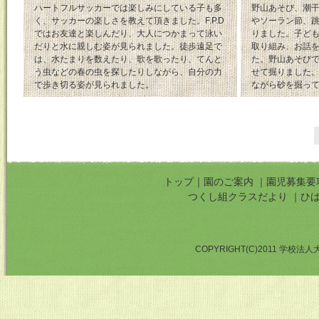
ハートフルサッカーでは楽しみにしている子も多
野山あそび、潮
く、サッカーの楽しさを教えて頂きました。F.P.D
やソーラン節、
ではお友達と楽しんだり、大人につかまって泳い
りました。子ど
だりと水に親しむ姿が見られました。徒歩遠足で
取り組み、お話
は、水たまりを数えたり、歌を歌ったり、てんと
た。野山あそび
う虫などの春の虫を探したりしながら、自分の力
せて掘りました
で歩き切る姿が見られました。
ながら砂を掘っ
トップ
｜
園のご案内
｜
園児募集要
つくし組クラスだより
｜
ひ
COPYRIGHT(C)2011 学校法