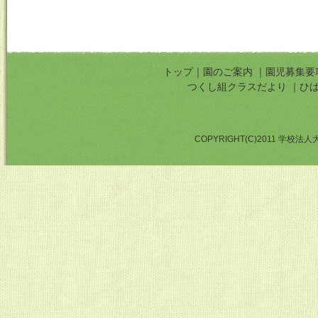
トップ
｜
園のご案内
｜
園児募集要
つくし組クラスだより
｜
ひ
COPYRIGHT(C)2011 学校法