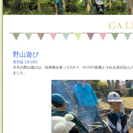
野山遊び
青空組 1月10日
今月の野山遊びは、自然物を使ってのｱｰﾄ、ﾌｷﾉﾄｳの収穫とそれを混ぜ込んだﾄ
ました。