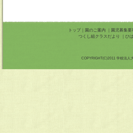
トップ
｜
園のご案内
｜
園児募集要
つくし組クラスだより
｜
ひ
COPYRIGHT(C)2011 学校法