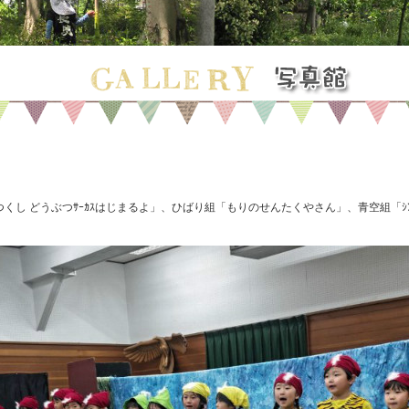
し どうぶつｻｰｶｽはじまるよ」、ひばり組「もりのせんたくやさん」、青空組「ｼﾝﾄﾞﾊ