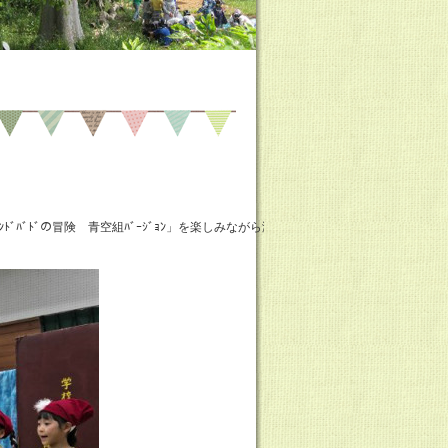
ﾞﾄﾞの冒険 青空組ﾊﾞｰｼﾞｮﾝ」を楽しみながら演じ、