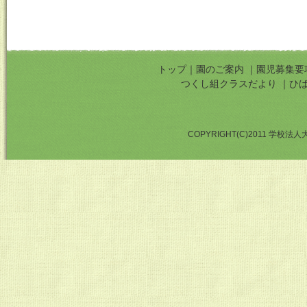
トップ
｜
園のご案内
｜
園児募集要
つくし組クラスだより
｜
ひ
COPYRIGHT(C)2011 学校法